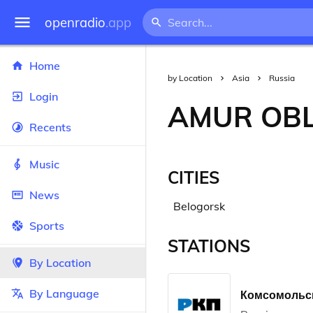
openradio
.app
Home
by Location
Asia
Russia
Login
AMUR OB
Recents
Music
CITIES
News
Belogorsk
Sports
STATIONS
By Location
By Language
Комсомольск