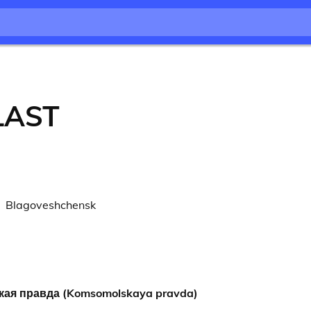
LAST
Blagoveshchensk
ая правда (Komsomolskaya pravda)