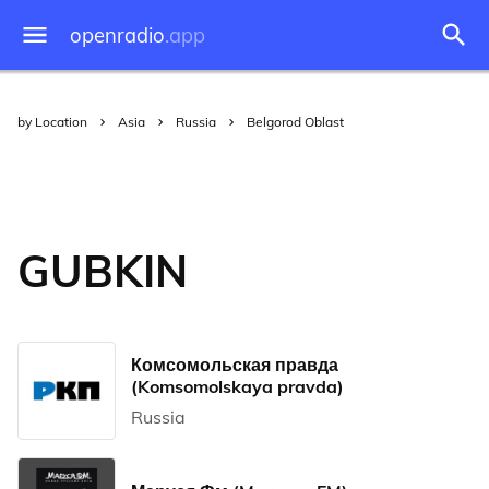
openradio
.app
by Location
Asia
Russia
Belgorod Oblast
GUBKIN
Комсомольская правда
(Komsomolskaya pravda)
Russia