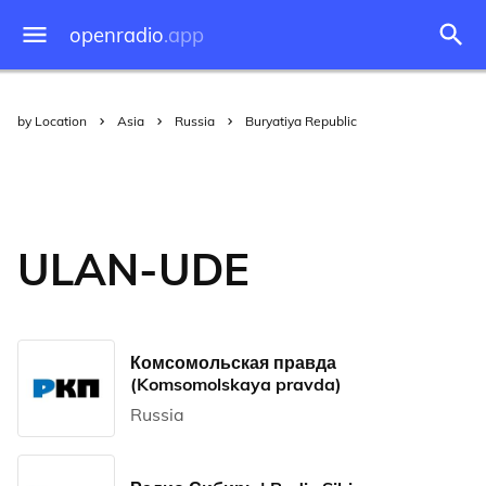
openradio
.app
by Location
Asia
Russia
Buryatiya Republic
ULAN-UDE
Комсомольская правда
(Komsomolskaya pravda)
Russia