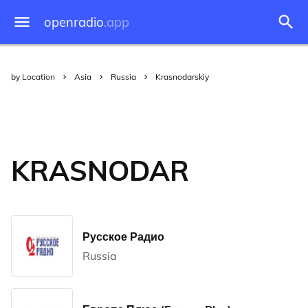
openradio
.app
by Location
Asia
Russia
Krasnodarskiy
KRASNODAR
Русское Радио
Russia