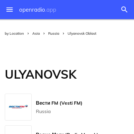
openradio
.app
by Location
Asia
Russia
Ulyanovsk Oblast
ULYANOVSK
Вести FM (Vesti FM)
Russia