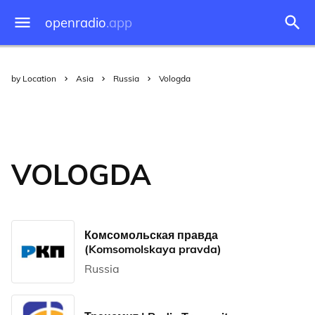
openradio
.app
by Location
Asia
Russia
Vologda
VOLOGDA
Комсомольская правда
(Komsomolskaya pravda)
Russia