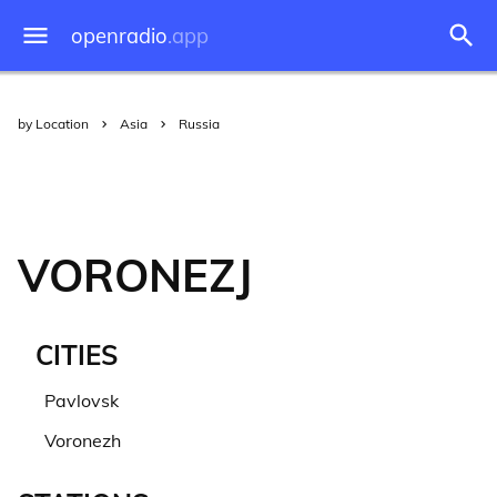
openradio
.app
by Location
Asia
Russia
VORONEZJ
CITIES
Pavlovsk
Voronezh