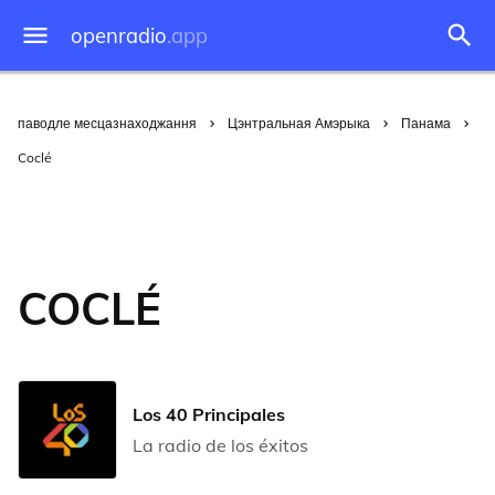
openradio
.app
паводле месцазнаходжання
Цэнтральная Амэрыка
Панама
Coclé
COCLÉ
Los 40 Principales
La radio de los éxitos