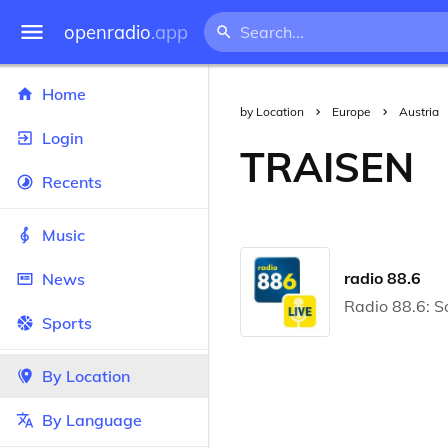
openradio
.app
Home
by Location
Europe
Austria
Login
TRAISEN
Recents
Music
radio 88.6
News
Radio 88.6: S
Sports
By Location
By Language