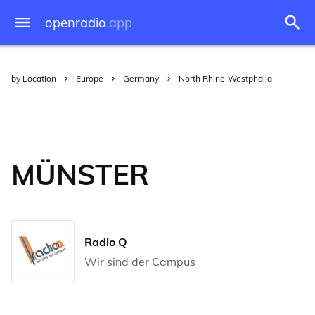
openradio
.app
by Location
Europe
Germany
North Rhine-Westphalia
MÜNSTER
Radio Q
Wir sind der Campus