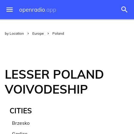
openradio
.app
by Location
Europe
Poland
LESSER POLAND
VOIVODESHIP
CITIES
Brzesko
Gorlice