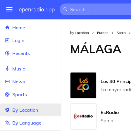
openradio
.app
Home
by Location
Europe
Spain
Login
MÁLAGA
Recents
Music
Los 40 Princi
News
La mayor rad
Sports
By Location
EsRadio
Spain
By Language