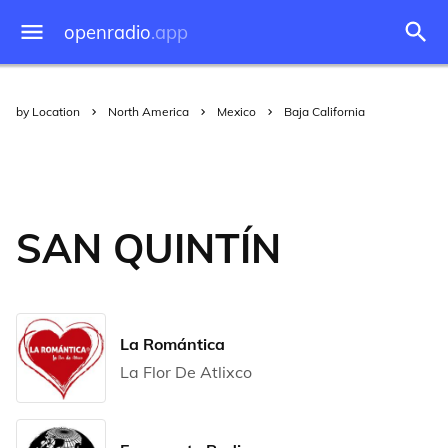
openradio
.app
by Location
North America
Mexico
Baja California
SAN QUINTÍN
La Romántica
La Flor De Atlixco