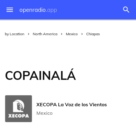
openradio
.app
by Location
North America
Mexico
Chiapas
COPAINALÁ
XECOPA La Voz de los Vientos
Mexico