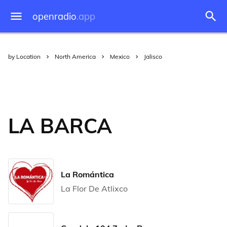
openradio
.app
by Location
North America
Mexico
Jalisco
LA BARCA
La Romántica
La Flor De Atlixco