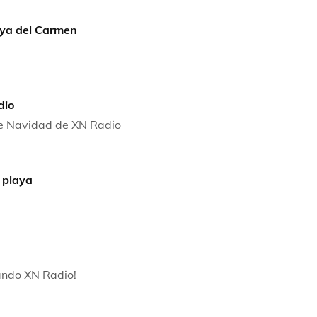
aya del Carmen
dio
de Navidad de XN Radio
 playa
ando XN Radio!