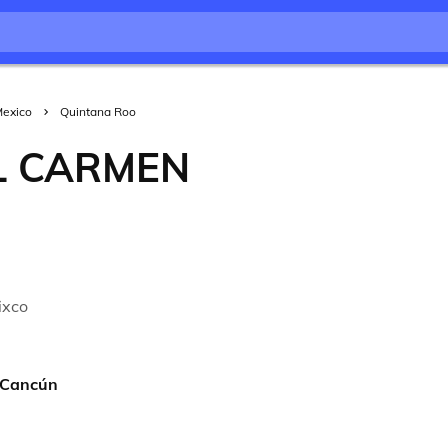
exico
Quintana Roo
L CARMEN
a
ixco
 Cancún