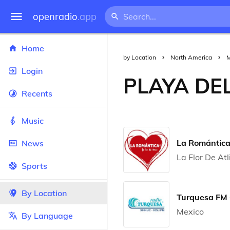
openradio
.app
Home
by Location
North America
M
Login
PLAYA DE
Recents
Music
La Romántic
News
La Flor De Atl
Sports
By Location
Turquesa FM
Mexico
By Language