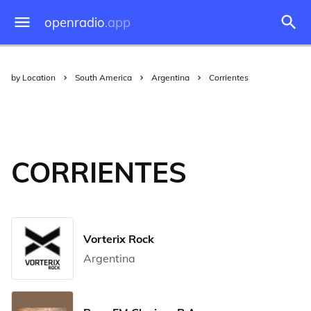
openradio
.app
by Location
South America
Argentina
Corrientes
CORRIENTES
Vorterix Rock
Argentina