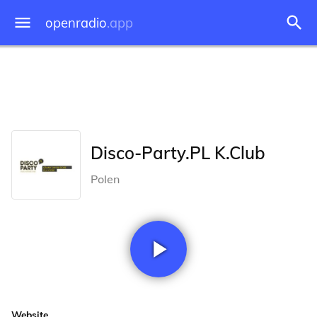
openradio
.app
Disco-Party.PL K.Club
Polen
Website