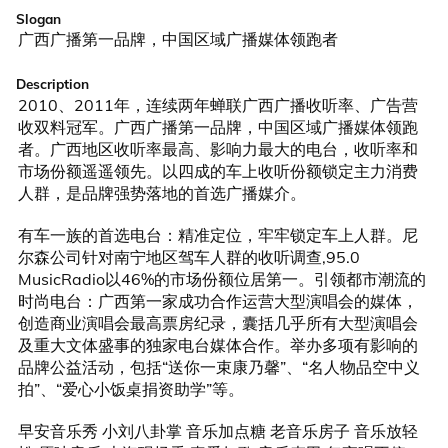
Slogan
广西广播第一品牌，中国区域广播媒体领跑者
Description
2010、2011年，连续两年蝉联广西广播收听率、广告营
收双料冠军。广西广播第一品牌，中国区域广播媒体领跑
者。广西地区收听率最高、影响力最大的电台，收听率和
市场份额遥遥领先。以四成的车上收听份额锁定主力消费
人群，是品牌强势落地的首选广播媒介。

有车一族的首选电台：精准定位，牢牢锁定车上人群。尼
尔森公司针对南宁地区驾车人群的收听调查,95.0 
MusicRadio以46%的市场份额位居第一。引领都市潮流的
时尚电台：广西第一家成功合作运营大型演唱会的媒体，
创造商业演唱会最高票房纪录，囊括几乎所有大型演唱会
及重大文体盛事的独家电台媒体合作。举办多项有影响的
品牌公益活动，包括“送你一束康乃馨”、“名人物品空中义
拍”、“爱心小饭桌捐资助学”等。

早安音乐秀 小刘八卦掌 音乐加点糖 老音乐房子 音乐放轻