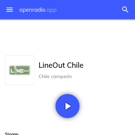
openradio
.app
LineOut Chile
Chile campeón
Slogan