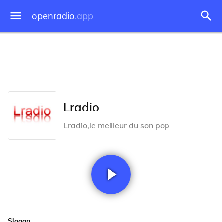
openradio
.app
Lradio
Lradio,le meilleur du son pop
Slogan