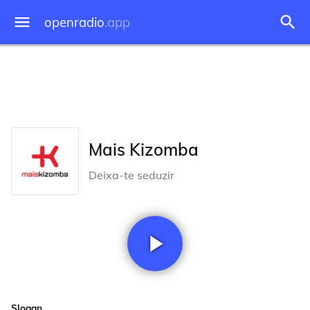
openradio
.app
Mais Kizomba
Deixa-te seduzir
Slogan