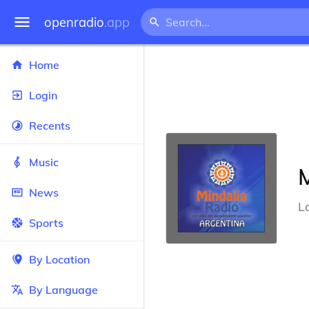
openradio
.app
Home
Login
Recents
Music
M
News
L
Sports
By Location
By Language