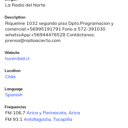
La Radio del Norte
Description
Riquelme 1032 segundo piso Dpto.Programacion y 
comercial:+56995191791 Fono a 572-391030 
whatssApp:+56944476528 Contáctanos: 
prensa@radioacierto.com
Website
tuverdad.cl
Location
Chile
Language
Spanish
Frequencies
FM 106.7
Arica y Parinacota
,
Arica
FM 93.1
Antofagasta
,
Tocopilla