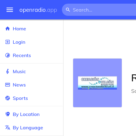
openradio
.app
Home
Login
Recents
Music
R
News
S
Sports
By Location
By Language