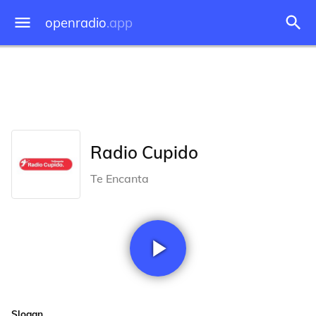
openradio
.app
Radio Cupido
Te Encanta
Slogan