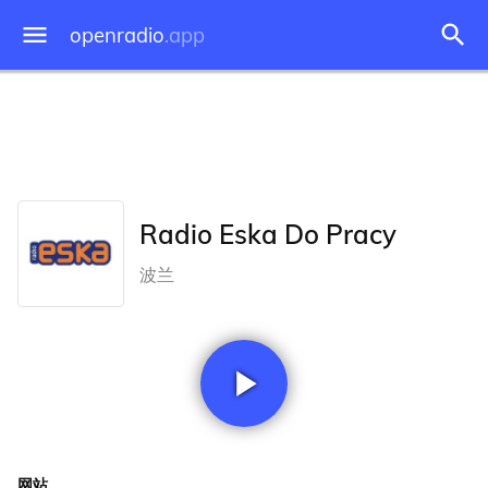
openradio
.app
Radio Eska Do Pracy
波兰
网站