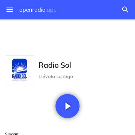
openradio
.app
Radio Sol
Llévala contigo
Slogan