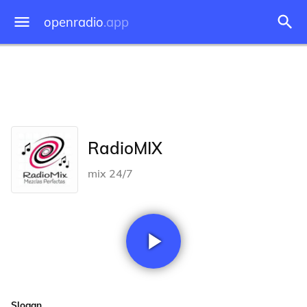
openradio
.app
RadioMIX
mix 24/7
Slogan