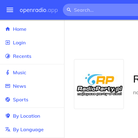
openradio
.app
Home
Login
Recents
Music
R
News
n
Sports
By Location
By Language