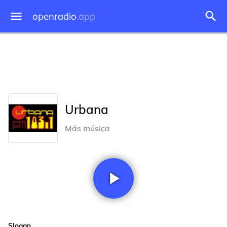
openradio
.app
Urbana
Más música
Slogan