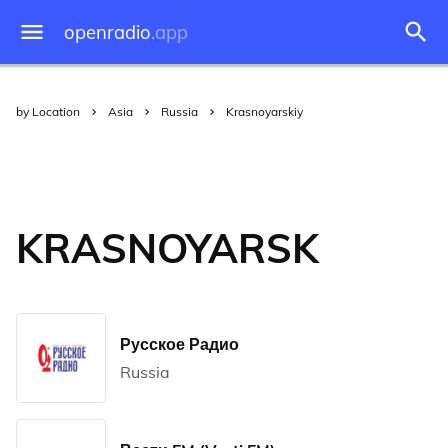
openradio
.app
by Location
Asia
Russia
Krasnoyarskiy
KRASNOYARSK
Русское Радио
Russia