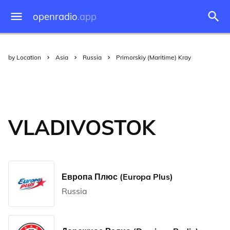
openradio
.app
by Location
Asia
Russia
Primorskiy (Maritime) Kray
VLADIVOSTOK
Европа Плюс (Europa Plus)
Russia