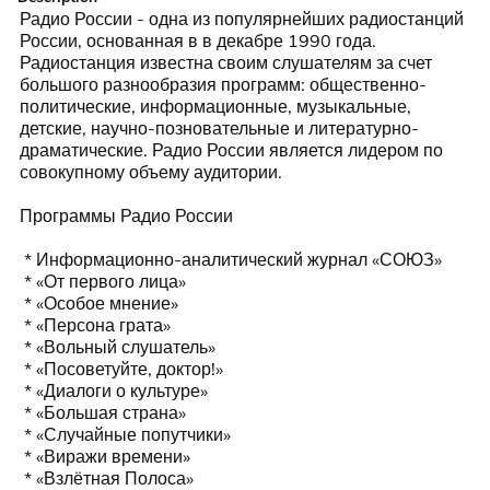
Радио России - одна из популярнейших радиостанций 
России, основанная в в декабре 1990 года. 
Радиостанция известна своим слушателям за счет 
большого разнообразия программ: общественно-
политические, информационные, музыкальные, 
детские, научно-позновательные и литературно-
драматические. Радио России является лидером по 
совокупному объему аудитории.

Программы Радио России

 * Информационно-аналитический журнал «СОЮЗ»

 * «От первого лица»

 * «Особое мнение»

 * «Персона грата»

 * «Вольный слушатель»

 * «Посоветуйте, доктор!»

 * «Диалоги о культуре»

 * «Большая страна»

 * «Случайные попутчики»

 * «Виражи времени»

 * «Взлётная Полоса»
