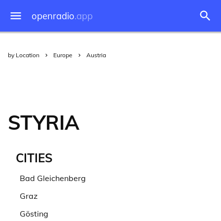
openradio
.app
by Location
Europe
Austria
STYRIA
CITIES
Bad Gleichenberg
Graz
Gösting