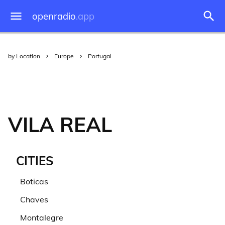
openradio
.app
by Location
Europe
Portugal
VILA REAL
CITIES
Boticas
Chaves
Montalegre