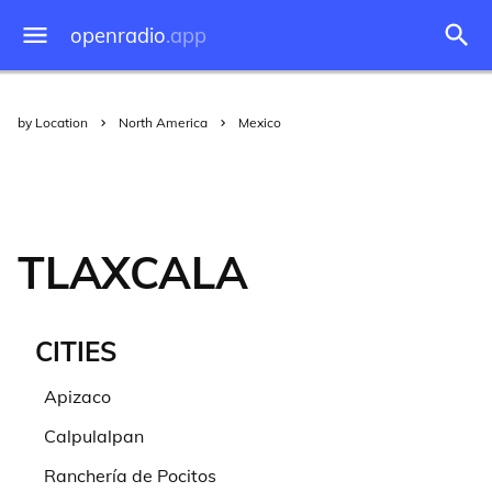
openradio
.app
by Location
North America
Mexico
TLAXCALA
CITIES
Apizaco
Calpulalpan
Ranchería de Pocitos